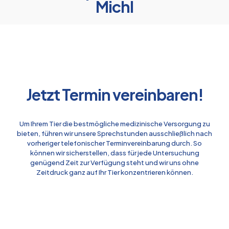
Michl
Jetzt Termin vereinbaren!
Um Ihrem Tier die bestmögliche medizinische Versorgung zu
bieten, führen wir unsere Sprechstunden ausschließlich nach
vorheriger telefonischer Terminvereinbarung durch. So
können wir sicherstellen, dass für jede Untersuchung
genügend Zeit zur Verfügung steht und wir uns ohne
Zeitdruck ganz auf Ihr Tier konzentrieren können.